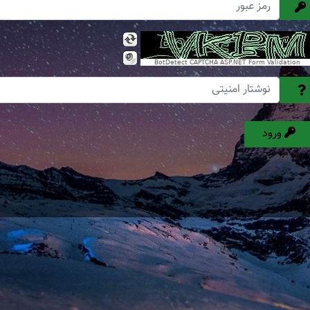
BotDetect CAPTCHA ASP.NET Form Validation
ورود